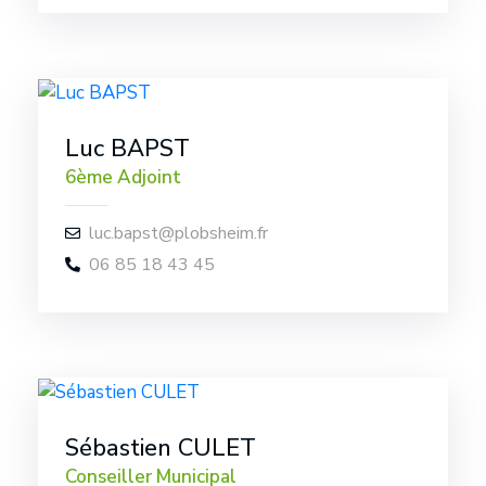
Luc BAPST
6ème Adjoint
luc.bapst@plobsheim.fr
06 85 18 43 45
Sébastien CULET
Conseiller Municipal