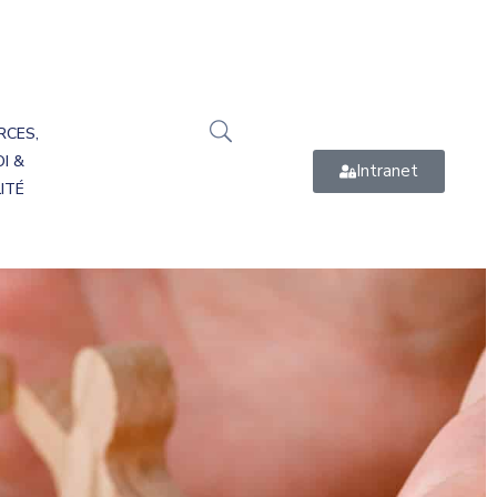
RCES,
I &
Intranet
ITÉ