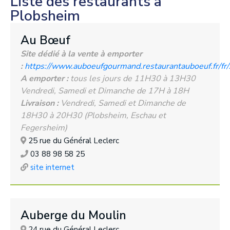
Liste des restaurants à
Plobsheim
Au Bœuf
Site dédié à la vente à emporter
:
https://www.auboeufgourmand.restaurantauboeuf.fr/fr/
A emporter :
tous les jours de 11H30 à 13H30
Vendredi, Samedi et Dimanche de 17H à 18H
Livraison :
Vendredi, Samedi et Dimanche de
18H30 à 20H30 (Plobsheim, Eschau et
Fegersheim)
25 rue du Général Leclerc
03 88 98 58 25
site internet
Auberge du Moulin
24 rue du Général Leclerc