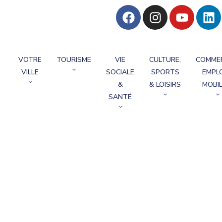
VOTRE
TOURISME
VIE
CULTURE,
COMME
VILLE
SOCIALE
SPORTS
EMPLO
&
& LOISIRS
MOBIL
SANTÉ
rémonie De L’Armis
 l’Armistice 2025