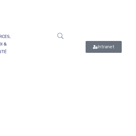
RCES,
I &
Intranet
ITÉ
tice 2025