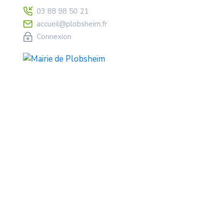
03 88 98 50 21
accueil@plobsheim.fr
Connexion
Retour Sur La Cé
Home
Général
Retour sur la Cérémonie de