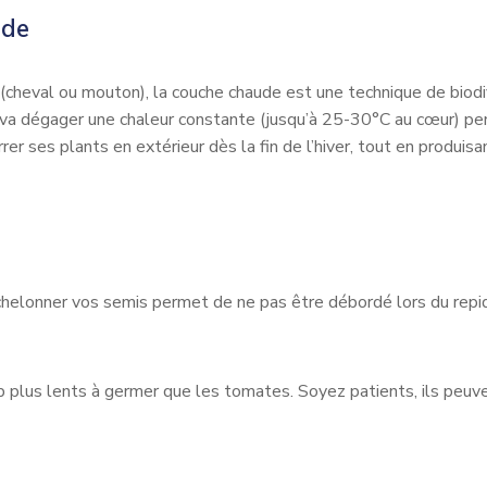
ude
ais (cheval ou mouton), la couche chaude est une technique de bi
le va dégager une chaleur constante (jusqu’à 25-30°C au cœur) p
rer ses plants en extérieur dès la fin de l’hiver, tout en produi
helonner vos semis permet de ne pas être débordé lors du repiqu
lus lents à germer que les tomates. Soyez patients, ils peuvent