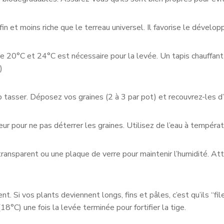
 fin et moins riche que le terreau universel. Il favorise le dévelo
 20°C et 24°C est nécessaire pour la levée. Un tapis chauffant 
)
 tasser. Déposez vos graines (2 à 3 par pot) et recouvrez-les d’
ateur pour ne pas déterrer les graines. Utilisez de l’eau à tempéra
 transparent ou une plaque de verre pour maintenir l’humidité. At
ent. Si vos plants deviennent longs, fins et pâles, c’est qu’ils “fi
8°C) une fois la levée terminée pour fortifier la tige.