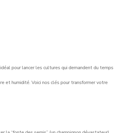
nt idéal pour lancer les cultures qui demandent du temps
ère et humidité. Voici nos clés pour transformer votre
ter la “fonte des semis” (un champignon dévastateur).