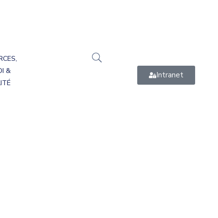
RCES,
I &
Intranet
ITÉ