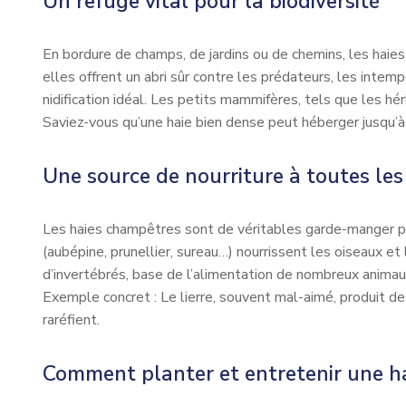
Un refuge vital pour la biodiversité
En bordure de champs, de jardins ou de chemins, les haie
elles offrent un abri sûr contre les prédateurs, les inte
nidification idéal. Les petits mammifères, tels que les hé
Saviez-vous qu’une haie bien dense peut héberger jusqu’à
Une source de nourriture à toutes les
Les haies champêtres sont de véritables garde-manger pour 
(aubépine, prunellier, sureau…) nourrissent les oiseaux e
d’invertébrés, base de l’alimentation de nombreux animau
Exemple concret : Le lierre, souvent mal-aimé, produit de
raréfient.
Comment planter et entretenir une h