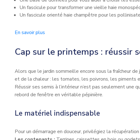
Une base de données pour vous aider à choisir les esse
Un fascicule pour transformer une vieille haie monospéc
Un fascicule orienté haie champêtre pour les pollinisate
En savoir plus
Cap sur le printemps : réussir
Alors que le jardin sommeille encore sous la fraîcheur de 
et de la chaleur : les tomates, les poivrons, les piments 
Réussir ses semis à l’intérieur n’est pas seulement une que
rebord de fenêtre en véritable pépinière.
Le matériel indispensable
Pour un démarrage en douceur, privilégiez la récupération
Les contenants :
Terrines, caissettes en bois ou godets