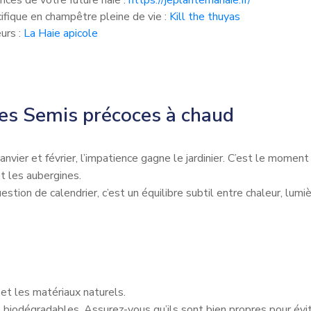
nces de votre future haie :
https://jeplantemahaie.fr/
ifique en champêtre pleine de vie :
Kill the thuyas
urs :
La Haie apicole
 ses Semis précoces à chaud
janvier et février, l’impatience gagne le jardinier. C’est le mome
et les aubergines.
stion de calendrier, c’est un équilibre subtil entre chaleur, lumi
 et les matériaux naturels.
 biodégradables. Assurez-vous qu’ils sont bien propres pour évi