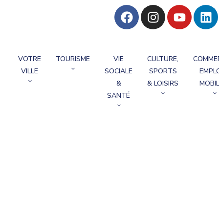
VOTRE
TOURISME
VIE
CULTURE,
COMME
VILLE
SOCIALE
SPORTS
EMPLO
&
& LOISIRS
MOBIL
SANTÉ
in En Février ?
r ?