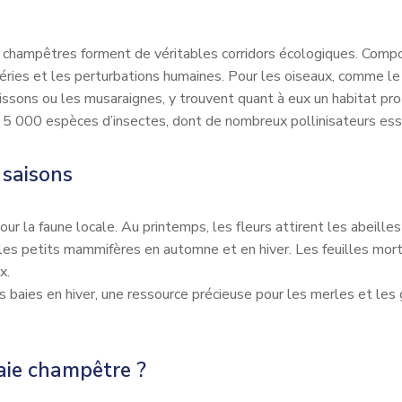
s champêtres forment de véritables corridors écologiques. Comp
mpéries et les perturbations humaines. Pour les oiseaux, comme le
rissons ou les musaraignes, y trouvent quant à eux un habitat pr
 5 000 espèces d’insectes, dont de nombreux pollinisateurs esse
 saisons
la faune locale. Au printemps, les fleurs attirent les abeilles e
t les petits mammifères en automne et en hiver. Les feuilles mort
x.
s baies en hiver, une ressource précieuse pour les merles et les 
aie champêtre ?