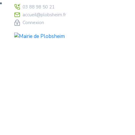
03 88 98 50 21
accueil@plobsheim.fr
Connexion
Que Faire Au Jard
Home
Général
Que faire au jardin en févrie