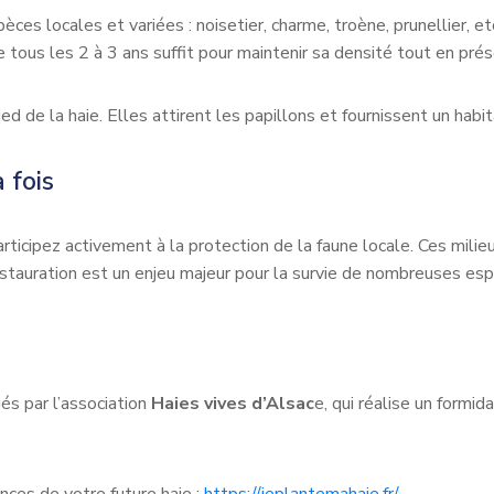
es locales et variées : noisetier, charme, troène, prunellier, etc
re tous les 2 à 3 ans suffit pour maintenir sa densité tout en pré
d de la haie. Elles attirent les papillons et fournissent un habi
 fois
rticipez activement à la protection de la faune locale. Ces mili
 restauration est un enjeu majeur pour la survie de nombreuses es
és par l’association
Haies vives d’Alsac
e, qui réalise un formid