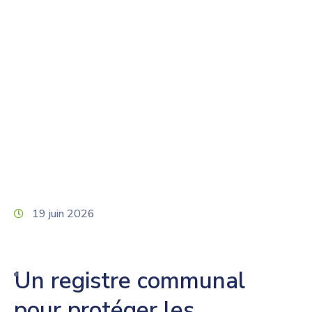
De 65 Ans
Home
Général
Plan canicule pour les personnes isolées de
plus de 65 ans
19 juin 2026
Un registre communal
pour protéger les