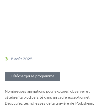
Home
Général
Nature en Fête – 1ère édition & beaucoup de
surprises
8 août 2025
Télécharger le programme
Nombreuses animations pour explorer, observer et
célébrer la biodiversité dans un cadre exceptionnel.
Découvrez les richesses de la gravière de Plobsheim,