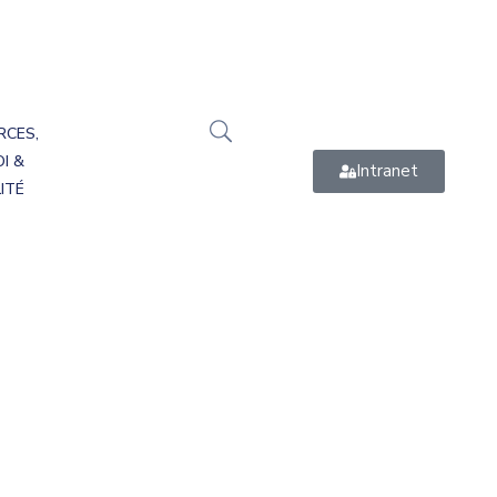
RCES,
I &
Intranet
ITÉ