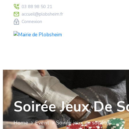
03 88 98 50 21
accueil@plobsheim.fr
Connexion
Soirée Jeux De S
Home
Event
Soirée jeux de société