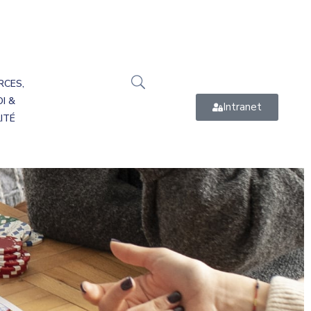
RCES,
I &
Intranet
ITÉ