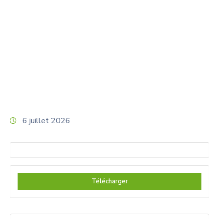
Home
Forfait
Pose d’une chambre L2T rue des Vosges
arrête 60.2026
6 juillet 2026
Télécharger