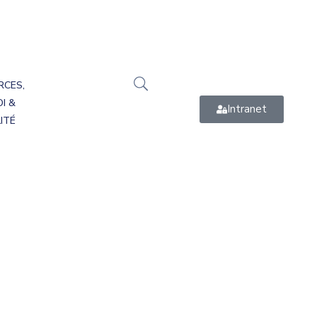
RCES,
I &
Intranet
ITÉ
oulin Arrête