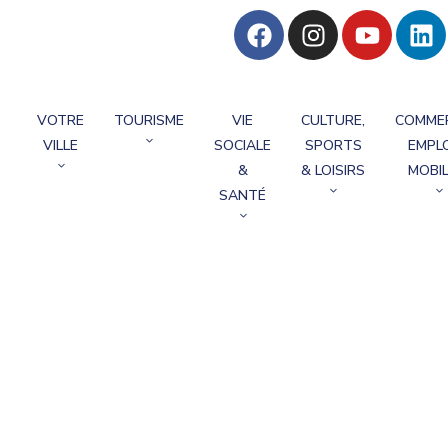
VOTRE
TOURISME
VIE
CULTURE,
COMME
VILLE
SOCIALE
SPORTS
EMPLO
&
& LOISIRS
MOBIL
SANTÉ
audage 21 Rue Du M