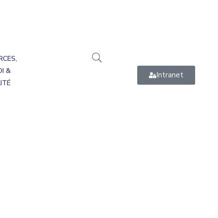
RCES,
I &
Intranet
ITÉ