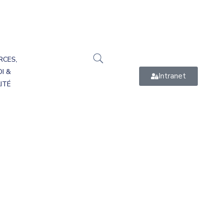
RCES,
I &
Intranet
ITÉ